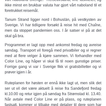
ikke minst en brukbar valuta har gjort vårt naboland til et
foretrukket reisemål.
Tanum Strand ligger nord i Bohuslän, på vestkysten av
Sverige. Vi har tidligere forsøkt å reise hit med Chaîne,
men da stoppet pandemien oss. I år satser vi på at det
skal gå bra.
Programmet er lagt opp med ankomst fredag og avreise
søndag. Transport vil foregå med privatbiler og vi regner
med at flere velger å kjøre sammen. Vi forhandler med
Color Line, og håper vi skal få til noen gunstige priser.
Forrige gang vi var i Sverige fikk vi gratisbilletter og vi
prøver igjen i år.
Ruteplanen for høsten er ennå ikke lagt ut, men slik det
ser ut vil det være aktuelt å reise fra Sandefjord fredag
kl.10.00 og retur igjen på søndag fra Strømstad kl. 13.40.
Når avtale med Color Line er på plass, og ruteplanen
fastsatt, kommer vi tilbake med detaljer til dere som har