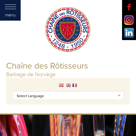
menu
Chaîne des Rôtisseurs
Bailliage de Norvège