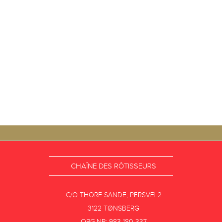
CHAÎNE DES RÔTISSEURS
C/O THORE SANDE, PERSVEI 2
3122 TØNSBERG
ORG.NR: 983 180 337