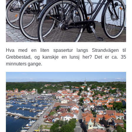
Hva med en liten spasertur langs Strandvägen til
Grebbestad, og kanskje en lunsj her? Det er ca. 35
minnuters gange.