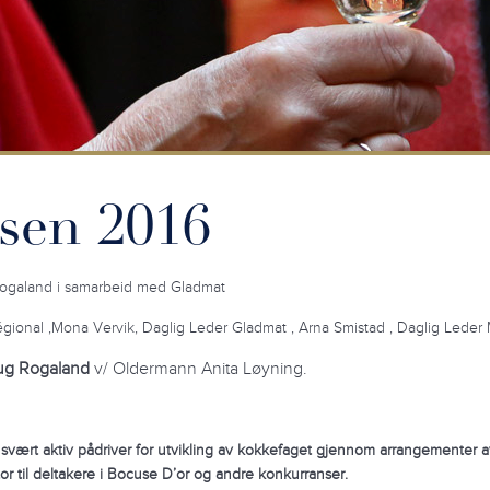
sen 2016
 Rogaland i samarbeid med Gladmat
 Régional ,Mona Vervik, Daglig Leder Gladmat , Arna Smistad , Daglig Leder
laug Rogaland
v/ Oldermann Anita Løyning
.
g svært aktiv
pådriver for utvikling av kokkefaget gjennom arrangementer 
or til deltakere i Bocuse D’or og andre
konkurranser.