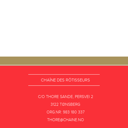
CHAÎNE DES RÔTISSEURS
C/O THORE SANDE, PERSVEI 2
3122 TØNSBERG
ORG.NR: 983 180 337
THORE@CHAINE.NO