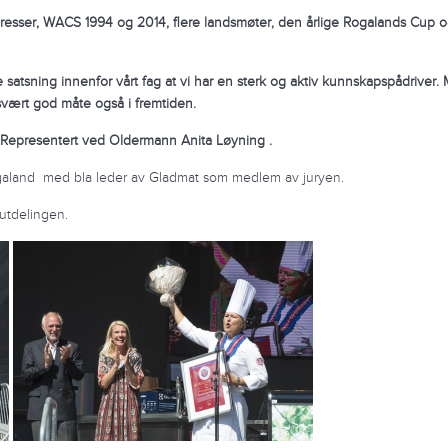
ngresser, WACS 1994
og 2014, flere landsmøter, den årlige Rogalands Cup 
e satsning innenfor
vårt fag at vi har en sterk og aktiv kunnskapspådriver.
n svært god måte også i fremtiden.
Representert ved Oldermann Anita Løyning .
Rogaland med bla leder av Gladmat som medlem av juryen.
 utdelingen.