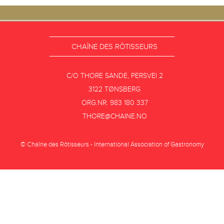
CHAÎNE DES RÔTISSEURS
C/O THORE SANDE, PERSVEI 2
3122 TØNSBERG
ORG.NR: 983 180 337
THORE@CHAINE.NO
© Chaîne des Rôtisseurs - International Association of Gastronomy