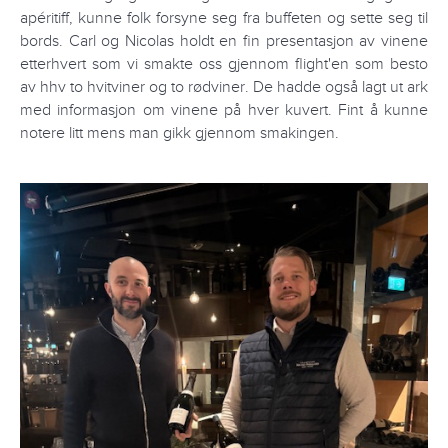
apéritiff, kunne folk forsyne seg fra buffeten og sette seg til
bords. Carl og Nicolas holdt en fin presentasjon av vinene
etterhvert som vi smakte oss gjennom flight'en som besto
av hhv to hvitviner og to rødviner. De hadde også lagt ut ark
med informasjon om vinene på hver kuvert. Fint å kunne
notere litt mens man gikk gjennom smakingen.