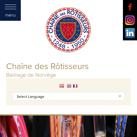
menu
Chaîne des Rôtisseurs
Bailliage de Norvège