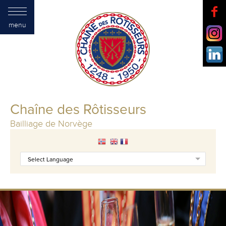
menu
Chaîne des Rôtisseurs
Bailliage de Norvège