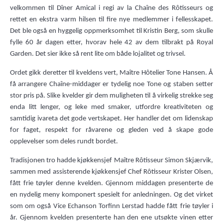
velkommen til Dîner Amical i regi av la Chaîne des Rôtisseurs og
rettet en ekstra varm hilsen til fire nye medlemmer i fellesskapet.
Det ble også en hyggelig oppmerksomhet til Kristin Berg, som skulle
fylle 60 år dagen etter, hvorav hele 42 av dem tilbrakt på Royal
Garden. Det sier ikke så rent lite om både lojalitet og trivsel.
Ordet gikk deretter til kveldens vert, Maître Hôtelier Tone Hansen. Å
få arrangere Chaîne-middager er tydelig noe Tone og staben setter
stor pris på. Slike kvelder gir dem muligheten til å virkelig strekke seg
enda litt lenger, og leke med smaker, utfordre kreativiteten og
samtidig ivareta det gode vertskapet. Her handler det om lidenskap
for faget, respekt for råvarene og gleden ved å skape gode
opplevelser som deles rundt bordet.
Tradisjonen tro hadde kjøkkensjef Maître Rôtisseur Simon Skjærvik,
sammen med assisterende kjøkkensjef Chef Rôtisseur Krister Olsen,
fått frie tøyler denne kvelden. Gjennom middagen presenterte de
en nydelig meny komponert spesielt for anledningen. Og det virket
som om også Vice Echanson Torfinn Lerstad hadde fått frie tøyler i
år. Gjennom kvelden presenterte han den ene utsøkte vinen etter