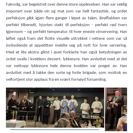
Faksvåg, var begeistret over denne store opplevelsen. Han var veldig
imponert over både vin og mat som var helt fantastisk, og ordet
perfeksjon
gikk igjen flere ganger i løpet av talen. Breiflabben var
perfekt tilberedt, hjorten stekt til perfeksjon - perfekt rød tvers
igjennom – og perfekt temperatur til hver eneste vinservering. Han
løftet også fram det flotte visuelle uttrykket i rettene som var så
innbydende at appetitten meldte seg på nytt for hver servering.
Med et lite ekstra glimt i øyet forklarte han også betydningen av
ordet
oxalis
i kveldens dessert: lykkesyre. Han avsluttet med at det
var nettopp lykkesyre hele denne kvelden var preget av. Han
avsluttet med å takke den sorte og hvite brigade, som mottok en
velfortjent stor applaus fra en svært fornøyd forsamling.