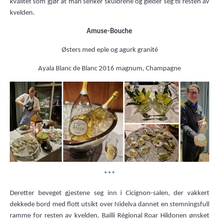
kvalitet som gjør at man senker skuldrene og gleder seg til resten av
kvelden.
Amuse-Bouche
Østers med eple og agurk granité
Ayala Blanc de Blanc 2016 magnum, Champagne
***
Deretter beveget gjestene seg inn i Cicignon-salen, der vakkert
dekkede bord med flott utsikt over Nidelva dannet en stemningsfull
ramme for resten av kvelden. Bailli Régional Roar Hildonen ønsket