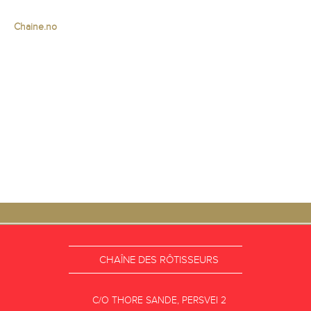
Chaine.no
CHAÎNE DES RÔTISSEURS
C/O THORE SANDE, PERSVEI 2