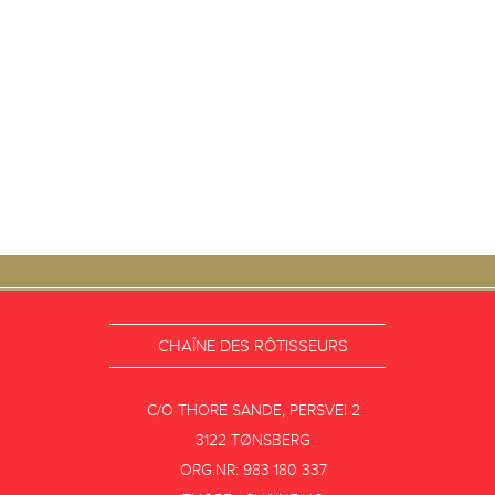
CHAÎNE DES RÔTISSEURS
C/O THORE SANDE, PERSVEI 2
3122 TØNSBERG
ORG.NR: 983 180 337