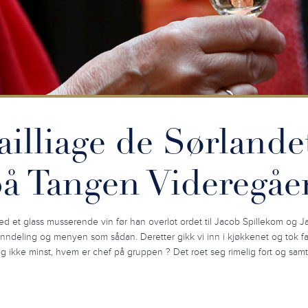
ailliage de Sørlande
på Tangen Videregåe
d et glass musserende vin før han overlot ordet til Jacob Spillekom og Ja
nndeling og menyen som sådan. Deretter gikk vi inn i kjøkkenet og tok fat
g ikke minst, hvem er chef på gruppen ? Det roet seg rimelig fort og samtlige