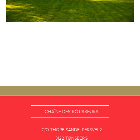
CHAÎNE DES RÔTISSEURS
C/O THORE SANDE, PERSVEI 2
3122 TØNSBERG