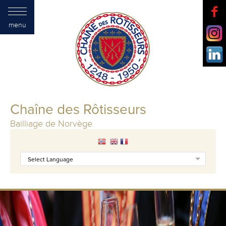
menu
Chaîne des Rôtisseurs
Bailliage de Norvège