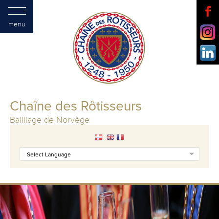
menu
Chaîne des Rôtisseurs
Bailliage de Norvège