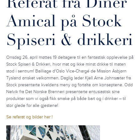
Referat fra Diner
Amical på Stock
Spiseri & drikkeri
Onsdag 26. april møttes 19 deltagere til en fantastisk opplevelse på
Stock Spiseri & Drikkeri, hvor mat og ikke minst drikke til maten
stod i sentrum! Bailliage d'Oslo Vice-Chargé de Mission Asbjørn
Tysland ønsket velkommen. Daglig leder Kjell Arne Johnsæter fra
Stock presenterte kveldens meny og fortalte om konseptene. Odd
Nelvik fra Det Norske Brenneri presenterte entusiastisk sine
produkter som vi også fikk smake på både bart og i drinker – til
stor glede for alle gjestene!
Se referat og bilder her !