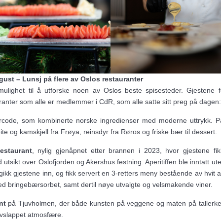
gust – Lunsj på flere av Oslos restauranter
ulighet til å utforske noen av Oslos beste spisesteder. Gjestene f
uranter som alle er medlemmer i CdR, som alle satte sitt preg på dagen:
rcode, som kombinerte norske ingredienser med moderne uttrykk. 
ite og kamskjell fra Frøya, reinsdyr fra Røros og friske bær til dessert.
estaurant
, nylig gjenåpnet etter brannen i 2023, hvor gjestene fik
utsikt over Oslofjorden og Akershus festning. Aperitiffen ble inntatt ute
gikk gjestene inn, og fikk servert en 3-retters meny bestående av hvit 
 bringebærsorbet, samt dertil nøye utvalgte og velsmakende viner.
nt
på Tjuvholmen, der både kunsten på veggene og maten på tallerke
vslappet atmosfære.