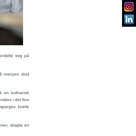
ordelte seg på
På menyen stod
k en kulinarisk
ndørs i det fine
asparges, kveite
nen, skapte en