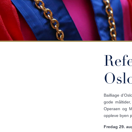
Refe
Osl
Bailliage d’Osl
gode måltider
Operaen og Mu
oppleve byen på
Fredag 29. au