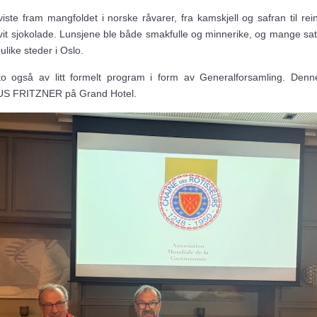
ste fram mangfoldet i norske råvarer, fra kamskjell og safran til rein
vit sjokolade. Lunsjene ble både smakfulle og minnerike, og mange satt
 ulike steder i Oslo.
o også av litt formelt program i form av Generalforsamling. Denne
US FRITZNER på Grand Hotel.