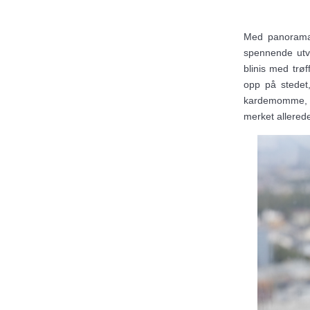
Med panoramau
spennende utv
blinis med trøf
opp på stedet,
kardemomme, dy
merket allerede 