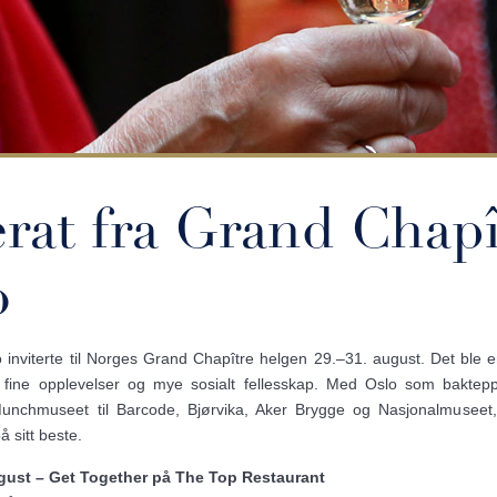
rat fra Grand Chapî
o
o inviterte til Norges Grand Chapître helgen 29.–31. august. Det ble e
, fine opplevelser og mye sosialt fellesskap. Med Oslo som baktepp
nchmuseet til Barcode, Bjørvika, Aker Brygge og Nasjonalmuseet, fi
 sitt beste.
gust – Get Together på The Top Restaurant