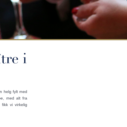
tre i
n helg fylt med
e, med alt fra
kk vi virkelig