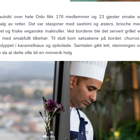
tsikt over hele Oslo fikk 178 medlemmer og 23 gjester smake 
alg av retter. Det var stasjoner med sashimi og østers, brioche m
fel og friske veganske makiruller. Ved bordene ble det servert grillet 
 med smakfullt tilbehør. Til slutt kom søtsakene på bordet: churr
ppet i karamellsaus og sjokolade. Samtalen gikk lett, stemningen 
da at dette ville bli en minnerik helg.