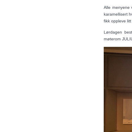
Alle menyene vi
karamellisert h
fikk oppleve litt
Lørdagen best
møterom JULI