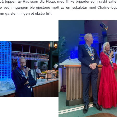
 på toppen av Radisson Blu Plaza, med flinke brigader som raskt satte
de ved inngangen ble gjestene møtt av en isskulptur med Chaîne-logo
 som ga stemningen et ekstra løft.