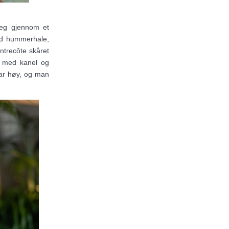
seg gjennom et
ed hummerhale,
entrecôte skåret
os med kanel og
var høy, og man