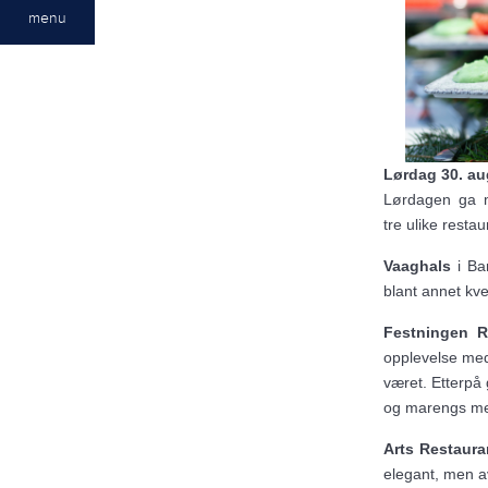
menu
Lørdag 30. au
Lørdagen ga m
tre ulike resta
Vaaghals
i Ba
blant annet kve
Festningen R
opplevelse med 
været. Etterpå 
og marengs med
Arts Restaura
elegant, men a