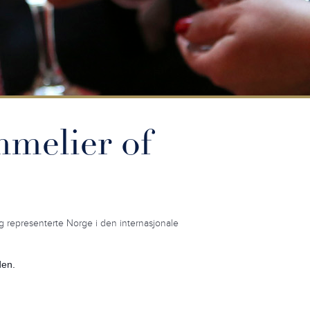
melier of
 representerte Norge i den internasjonale
den.