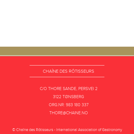
CHAÎNE DES RÔTISSEURS
C/O THORE SANDE, PERSVEI 2
3122 TØNSBERG
ORG.NR: 983 180 337
THORE@CHAINE.NO
© Chaîne des Rôtisseurs - International Association of Gastronomy