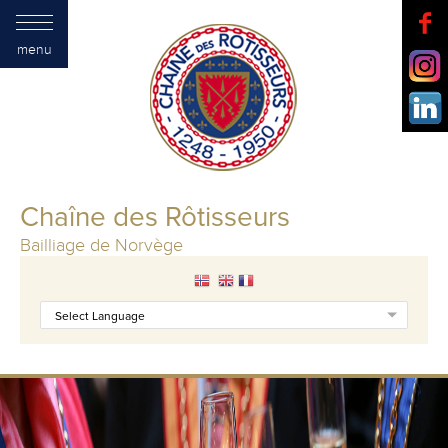
menu
Chaîne des Rôtisseurs
Bailliage de Norvège