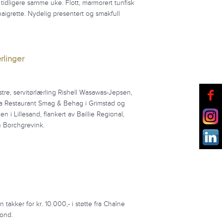
tidligere samme uke. Flott, marmorert tunfisk
aigrette. Nydelig presentert og smakfull
rlinger
tre, servitørlærling Rishell Wasawas-Jepsen,
 Restaurant Smag & Behag i Grimstad og
i Lillesand, flankert av Baillie Regional,
n Borchgrevink.
akker for kr. 10.000,- i støtte fra Chaîne
fond.