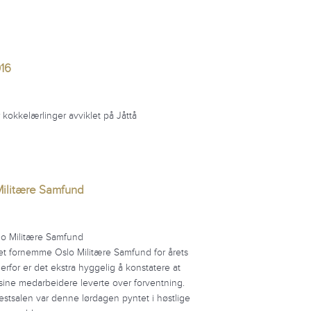
16
okkelærlinger avviklet på Jåttå
 Militære Samfund
slo Militære Samfund
get fornemme Oslo Militære Samfund for årets
rfor er det ekstra hyggelig å konstatere at
ne medarbeidere leverte over forventning.
festsalen var denne lørdagen pyntet i høstlige