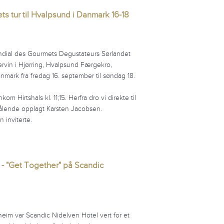
ets tur til Hvalpsund i Danmark 16-18
ndial des Gourmets Degustateurs Sørlandet
rvin i Hjørring, Hvalpsund Færgekro,
ark fra fredag 16. september til søndag 18.
Hirtshals kl. 11;15. Herfra dro vi direkte til
trålende opplagt Karsten Jacobsen.
 inviterte.
 - "Get Together" på Scandic
eim var Scandic Nidelven Hotel vert for et