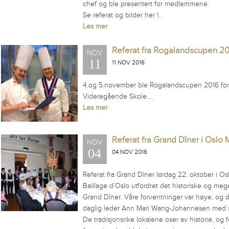
chef og ble presentert for medlemmene.
Se referat og bilder her !…
Les mer
Referat fra Rogalandscupen 20
NOV
11
11 NOV 2016
4.og 5.november ble Rogalandscupen 2016 for k
Videregående Skole.…
Les mer
Referat fra Grand Dîner i Oslo
NOV
04
04 NOV 2016
Referat fra Grand Dîner lørdag 22. oktober i O
Baillage d’Oslo utfordret det historiske og me
Grand Dîner. Våre forventninger var høye, og de
daglig leder Ann Mari Wang-Johannesen med si
De tradisjonsrike lokalene oser av historie, og 