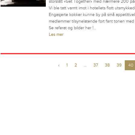
storslått «Get Together» med nærmere 200 påme
Vi ble tatt varmt imot i hotellets flott utsmykk
Engasjerte kokker kunne by på små appetittvek
medlemmer tilsynelatende fort fant tonen med
Se referat og bilder her !…
Les mer
‹
1
2
...
37
38
39
40