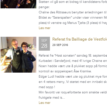
Støtten vil gå som et bidrag til kandidatens forb
penger.
Chaîne des Rôtisseurs benytter anledningen til 
Bildet av "Seierspallen" under viser vinneren M
plass) til venstre og Marius Tjelta (3 plass) til hø
Les mer
Referat fra Bailliage de Vestfo
SEP
28
28 SEP 2016
Referat fra "Høst sonaten" søndag 18. september
Kurbadet i Sandefjord, med 41 ivrige Chaine ent
Noen hadde vært ute å plukket sopp på form
kontroll av soppekspert Åse Krømke.
Edgar Ludl hadde vært ute og plukket mye for
en 4 retters meny, Vi startet med en innbakt 
med sopp !
Min favoritt var roquefortterte som smakte veld
fruktgele med is.…
Les mer