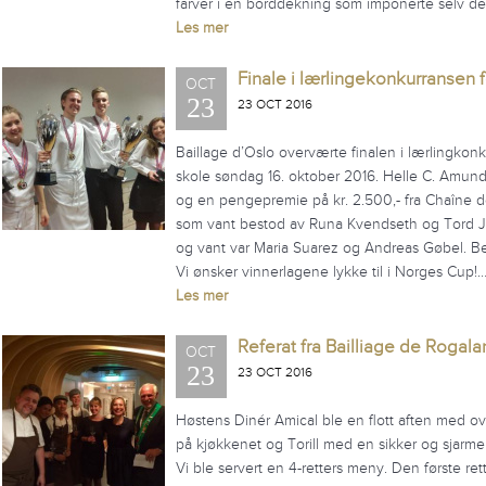
farver i en borddekning som imponerte selv de
Les mer
Finale i lærlingekonkurransen f
OCT
23
23 OCT 2016
Baillage d’Oslo overværte finalen i lærlingkonk
skole søndag 16. oktober 2016. Helle C. Amund
og en pengepremie på kr. 2.500,- fra Chaîne de
som vant bestod av Runa Kvendseth og Tord J
og vant var Maria Suarez og Andreas Gøbel. Be
Vi ønsker vinnerlagene lykke til i Norges Cup!
Les mer
Referat fra Bailliage de Rogal
OCT
23
23 OCT 2016
Høstens Dinér Amical ble en flott aften med o
på kjøkkenet og Torill med en sikker og sjarm
Vi ble servert en 4-retters meny. Den første ret