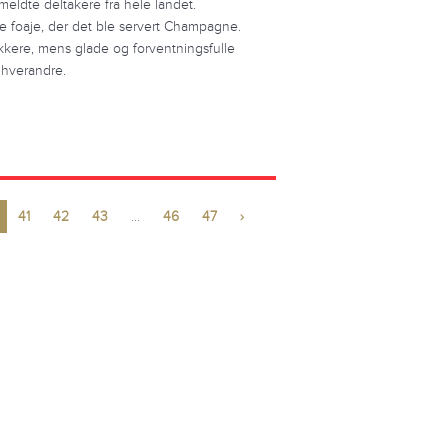
ldte deltakere fra hele landet.
ede foaje, der det ble servert Champagne.
kere, mens glade og forventningsfulle
 hverandre.
41
42
43
...
46
47
›