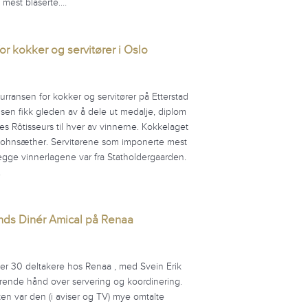
 mest blaserte.…
or kokker og servitører i Oslo
urransen for kokker og servitører på Etterstad
sen fikk gleden av å dele ut medalje, diplom
s Rôtisseurs til hver av vinnerne. Kokkelaget
ohnsæther. Servitørene som imponerte mest
gge vinnerlagene var fra Statholdergaarden.
…
ands Dinér Amical på Renaa
ver 30 deltakere hos Renaa , med Svein Erik
erende hånd over servering og koordinering.
ten var den (i aviser og TV) mye omtalte