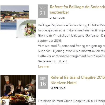
Referat fra Bailliage de Sørland
SEP
21
september
21 SEP 2016
Bailliage Règional de Sørlandet og L`Ordre Mo
hadde gleden av å invitere medlemmer til Supe
Glenholm Vingård og Hvalpsund Golfbane i Danm
september 2016.
Vi reiste med Superspeed fredag morgen og ankom 
Supervin i Hjørring hvor vi ble mottatt av en s
Dette var et Mondial-arrangement hvor Supervin
Se referat og bilder !…
Les mer
Referat fra Grand Chapitre 2016
SEP
16
Nidelven Hotel
16 SEP 2016
I forbindelse med Grand Chapitre 2016 i Trondh