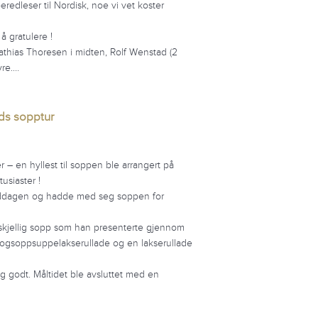
eredleser til Nordisk, noe vi vet koster
å gratulere !
athias Thoresen i midten, Rolf Wenstad (2
yre.…
lds sopptur
 – en hyllest til soppen ble arrangert på
usiaster !
iddagen og hadde med seg soppen for
skjellig sopp som han presenterte gjennom
skogsoppsuppelakserullade og en lakserullade
ig godt. Måltidet ble avsluttet med en