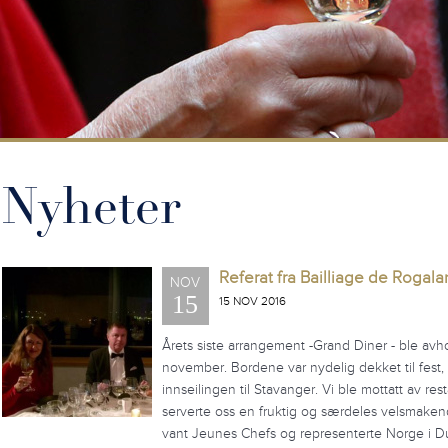
Nyheter
Referat fra Bailliage de Rogal
NOV
15
15 NOV 2016
Årets siste arrangement -Grand Diner - ble avhol
november. Bordene var nydelig dekket til fest, 
innseilingen til Stavanger. Vi ble mottatt av res
serverte oss en fruktig og særdeles velsmaken
vant Jeunes Chefs og representerte Norge i Du