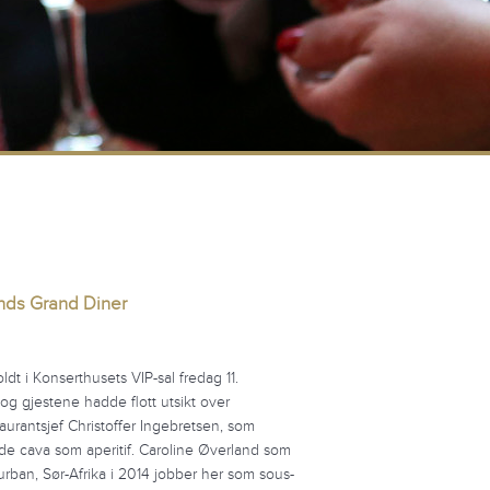
ands Grand Diner
dt i Konserthusets VIP-sal fredag 11.
og gjestene hadde flott utsikt over
taurantsjef Christoffer Ingebretsen, som
de cava som aperitif. Caroline Øverland som
rban, Sør-Afrika i 2014 jobber her som sous-