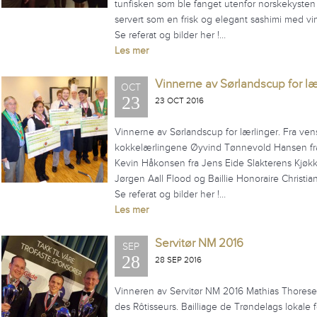
tunfisken som ble fanget utenfor norskekysten 
servert som en frisk og elegant sashimi med vin
Se referat og bilder her !…
Les mer
Vinnerne av Sørlandscup for læ
OCT
23
23 OCT 2016
Vinnerne av Sørlandscup for lærlinger. Fra vens
kokkelærlingene Øyvind Tønnevold Hansen fra
Kevin Håkonsen fra Jens Eide Slakterens Kjøkken 
Jørgen Aall Flood og Baillie Honoraire Christia
Se referat og bilder her !…
Les mer
Servitør NM 2016
SEP
28
28 SEP 2016
Vinneren av Servitør NM 2016 Mathias Thoresen t
des Rôtisseurs. Bailliage de Trøndelags lokale 