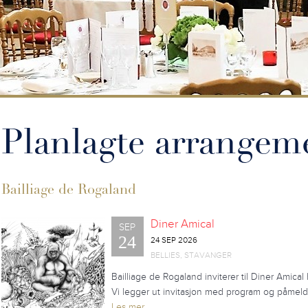
Planlagte arrangem
Bailliage de Rogaland
Diner Amical
SEP
24
24 SEP 2026
BELLIES, STAVANGER
Bailliage de Rogaland inviterer til Diner Amical
Vi legger ut invitasjon med program og påmeldi
Les mer