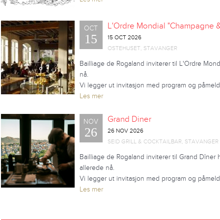
L'Ordre Mondial "Champagne &
OCT
15
15 OCT 2026
OSTEHUSET, STAVANGER
Bailliage de Rogaland inviterer til L'Ordre Mon
nå.
Vi legger ut invitasjon med program og påmeldi
Les mer
Grand Diner
NOV
26
26 NOV 2026
SEID GRILL & COCKTAILBAR, STAVANGER
Bailliage de Rogaland inviterer til Grand Dîner 
allerede nå.
Vi legger ut invitasjon med program og påmeldi
Les mer