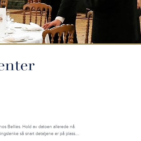
enter
 hos Bellies. Hold av datoen allerede nå.
ngslenke så snart detaljene er på plass.…