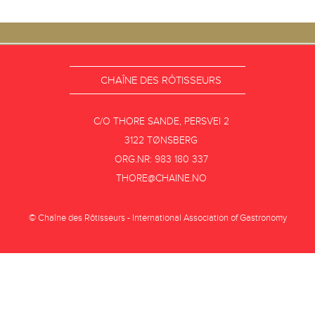
CHAÎNE DES RÔTISSEURS
C/O THORE SANDE, PERSVEI 2
3122 TØNSBERG
ORG.NR: 983 180 337
THORE@CHAINE.NO
© Chaîne des Rôtisseurs - International Association of Gastronomy